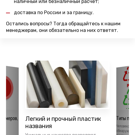
наличный или безналичный расчет;
доставка по России и за границу.
Остались вопросы? Тогда обращайтесь к нашим
менеджерам, они обязательно на них ответят.
лимеров,
Легкий и прочный пластик
Типы пла
ья
названия
Человеком,
обнаружил пл
тки