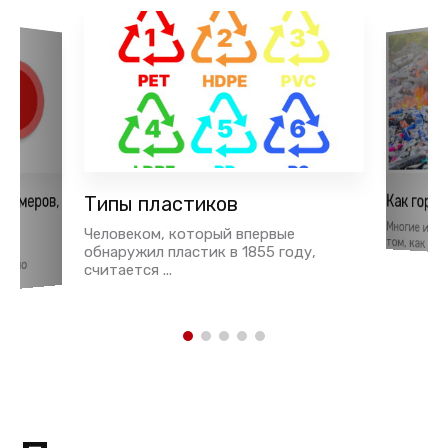
Как гори
лимеров,
Типы пластиков
ья
Многие из 
Человеком, который впервые
том, как пра
тки
обнаружил пластик в 1855 году,
давно
считается ...