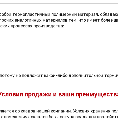
 собой термопластичный полимерный материал, облад
прочих аналогичных материалов тем, что имеет более ш
еских процессах производства:
 потому не подлежит какой-либо дополнительной терми
Условия продажи и ваши преимуществ
яется со кладов нашей компании. Условия хранения п
х помещениях складов без доступа осадков и воздейств