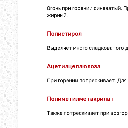
Огонь при горении синеватый. П
жирный.
Полистирол
Выделяет много сладковатого 
Ацетилцеллюлоза
При горении потрескивает. Для
Полиметилметакрилат
Также потрескивает при возго