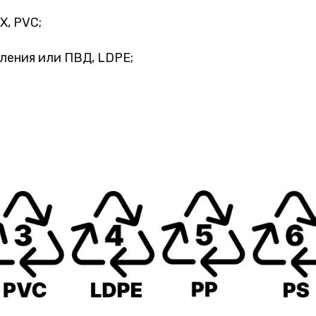
, PVC;
ления или ПВД, LDPE;
;