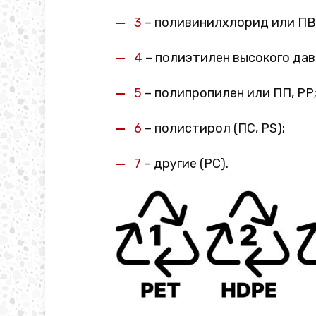
3
– поливинилхлорид или ПВХ
4
– полиэтилен высокого дав
5
– полипропилен или ПП, PP
6
– полистирол (ПС, PS);
7
– другие (PC).