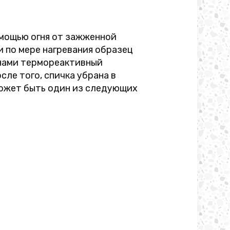
омощью огня от зажженной
и по мере нагревания образец
д нами термореактивный
ле того, спичка убрана в
может быть один из следующих