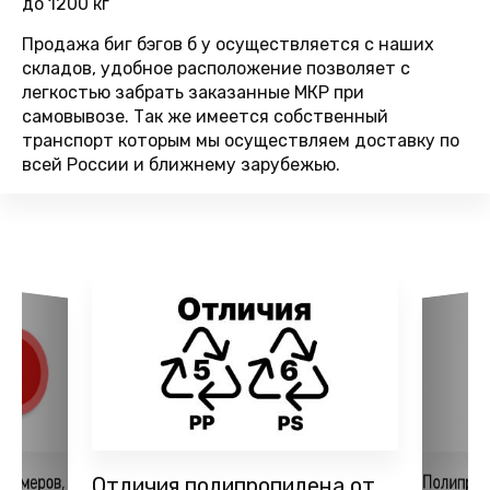
до 1200 кг
Продажа биг бэгов б у осуществляется с наших
складов, удобное расположение позволяет с
легкостью забрать заказанные МКР при
самовывозе. Так же имеется собственный
транспорт которым мы осуществляем доставку по
всей России и ближнему зарубежью.
Полипро
лимеров,
Отличия полипропилена от