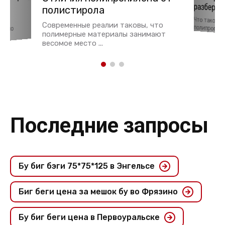
разберем
ья
полистирола
Что такое 
тки
Современные реалии таковы, что
полипропиле
давно
полимерные материалы занимают
весомое место ...
Последние запросы
Бу биг бэги 75*75*125 в Энгельсе
Биг беги цена за мешок бу во Фрязино
Бу биг беги цена в Первоуральске