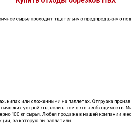
Купить отходы обрезков ПВХ
оричное сырье проходит тщательную предпродажную под
ах, кипах или сложенными на паллетах. Отгрузка произ
ических устройств, если в том есть необходимость. М
имерно 100 кг сырья. Любая продажа в нашей компании ж
кции, за которую вы заплатили.