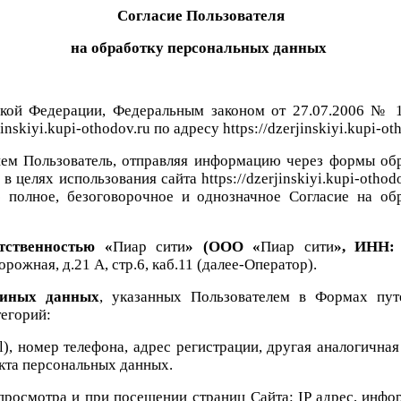
Согласие Пользователя
на обработку персональных данных
йской Федерации, Федеральным законом от 27.07.2006 №
nskiyi.kupi-othodov.ru
по адресу
https://dzerjinskiyi.kupi-o
м Пользователь, отправляя информацию через формы обра
елях использования сайта https://dzerjinskiyi.kupi-othodov
 полное, безоговорочное и однозначное Согласие на об
тственностью «
Пиар сити
» (ООО «
Пиар сити
», ИНН
орожная, д.21 А, стр.6, каб.11
(далее-Оператор).
 иных данных
, указанных Пользователем в Формах пут
тегорий:
il), номер телефона, адрес регистрации, другая аналогичн
кта персональных данных.
просмотра и при посещении страниц Сайта: IP адрес, инфор