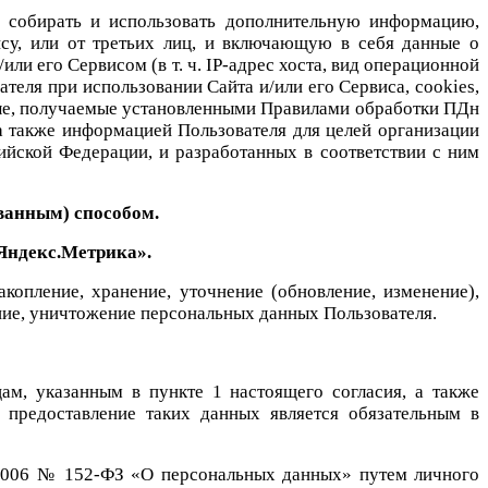
ве собирать и использовать дополнительную информацию,
ису, или от третьих лиц, и включающую в себя данные о
ли его Сервисом (в т. ч. IP-адрес хоста, вид операционной
теля при использовании Сайта и/или его Сервиса, cookies,
ные, получаемые установленными Правилами обработки ПДн
а также информацией Пользователя для целей организации
ийской Федерации, и разработанных в соответствии с ним
ванным) способом.
«Яндекс.Метрика».
акопление, хранение, уточнение (обновление, изменение),
ение, уничтожение персональных данных Пользователя.
цам, указанным в пункте 1 настоящего согласия, а также
 предоставление таких данных является обязательным в
.2006 № 152-ФЗ «О персональных данных» путем личного