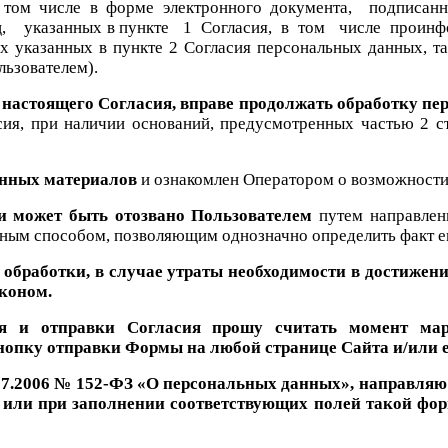
в том числе в форме электронного документа, подпи
 указанных в пункте 1 Согласия, в том числе проинфор
ех указанных в пункте 2 Согласия персональных данных, 
льзователем).
1 настоящего Согласия, вправе продолжать обработку п
асия, при наличии оснований, предусмотренных частью 2 
ионных материалов
и ознакомлен Оператором о возможности 
и и может быть отозвано Пользователем
путем направлен
иным способом, позволяющим однозначно определить факт е
й обработки, в случае утраты необходимости в достижен
аконом.
я и отправки Согласия
прошу считать момент марк
нопку отправки Формы на любой странице Сайта и/или е
27.07.2006 № 152-ФЗ «О персональных данных»
, направляю
или при заполнении соответствующих полей такой фо