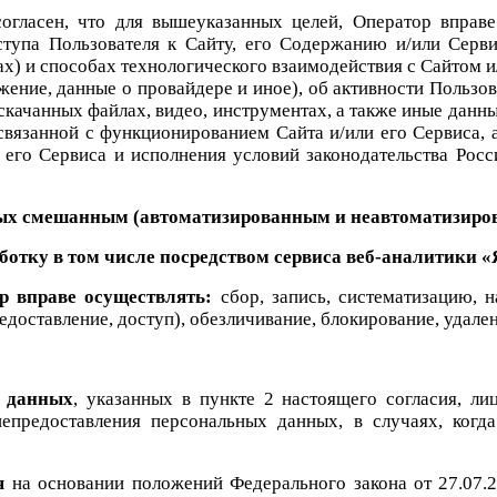
согласен, что для вышеуказанных целей, Оператор впра
тупа Пользователя к Сайту, его Содержанию и/или Серв
х) и способах технологического взаимодействия с Сайтом и/и
жение, данные о провайдере и иное), об активности Пользова
скачанных файлах, видео, инструментах, а также иные дан
связанной с функционированием Сайта и/или его Сервиса, 
его Сервиса и исполнения условий законодательства Росс
ных смешанным (автоматизированным и неавтоматизиро
отку в том числе посредством сервиса веб-аналитики 
р вправе осуществлять:
сбор, запись, систематизацию, н
редоставление, доступ), обезличивание, блокирование, удал
х данных
, указанных в пункте 2 настоящего согласия, ли
епредоставления персональных данных, в случаях, когда
ия
на основании положений Федерального закона от 27.07