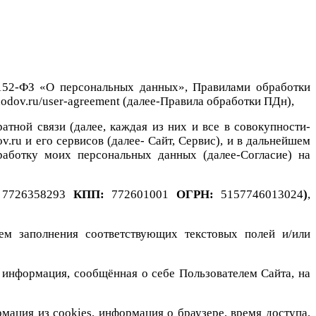
 152-ФЗ «О персональных данных», Правилами обработки
thodov.ru/user-agreement
(далее-Правила обработки ПДн),
тной связи (далее, каждая из них и все в совокупности-
.ru и его сервисов (далее- Сайт, Сервис), и в дальнейшем
работку моих персональных данных (далее-Согласие) на
:
7726358293
КПП:
772601001
ОГРН:
5157746013024
)
,
ем заполнения соответствующих текстовых полей и/или
ая информация, сообщённая о себе Пользователем Сайта, на
мация из cookies, информация о браузере, время доступа,