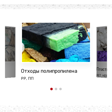
Пластик
Отходы полипропилена
PET, HDPE, 
РР, ПП