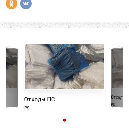
Отходы 
Отходы ПС
РS
РS